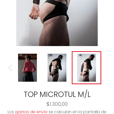
TOP MICROTUL M/L
Precio
$1.300,00
habitual
Los
gastos de envío
se calculan en la pantalla de